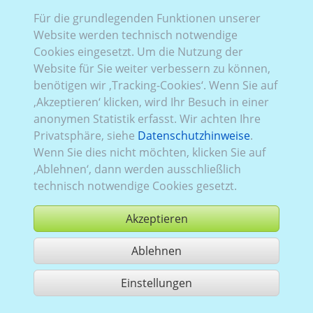
Kia_007:
1986–2000
,
5 Türen
Für die grundlegenden Funktionen unserer
Website werden technisch notwendige
Cookies eingesetzt. Um die Nutzung der
Website für Sie weiter verbessern zu können,
benötigen wir ‚Tracking-Cookies‘. Wenn Sie auf
Kia_006:
1986–2000
,
5 Türen
‚Akzeptieren‘ klicken, wird Ihr Besuch in einer
anonymen Statistik erfasst. Wir achten Ihre
Privatsphäre, siehe
Datenschutzhinweise
.
Wenn Sie dies nicht möchten, klicken Sie auf
‚Ablehnen‘, dann werden ausschließlich
Kia_005:
1986–2000
,
3 Türen
technisch notwendige Cookies gesetzt.
Akzeptieren
Ablehnen
Einstellungen
3 Treffer teilen
Nutzung gemäß der AGB,
www.ccvision.de