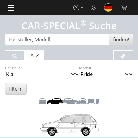
Hilfe
Login
Warenko
®
CAR-SPECIAL
Suche
finden!
Suchergebnis
Merklis
A–Z
Hersteller
Modell
filtern
Front
Links
Rechts
Heck
Dach