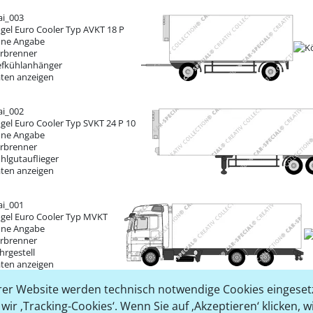
ai_003
gel Euro Cooler
Typ AVKT 18 P
ne Angabe
rbrenner
efkühlanhänger
ten anzeigen
ai_002
gel Euro Cooler
Typ SVKT 24 P 10
ne Angabe
rbrenner
hlgutauflieger
ten anzeigen
ai_001
gel Euro Cooler
Typ MVKT
ne Angabe
rbrenner
hrgestell
ten anzeigen
er Website werden technisch notwendige Cookies eingesetz
ir ‚Tracking-Cookies‘. Wenn Sie auf ‚Akzeptieren‘ klicken, 