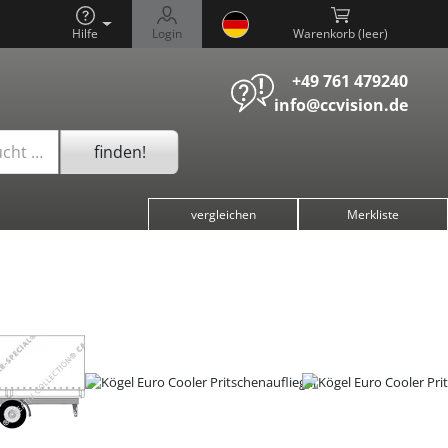
Hilfe
Login
Warenkorb (
)
+49 761 479240
info@ccvision.de
finden!
ucht …
vergleichen
Merkliste