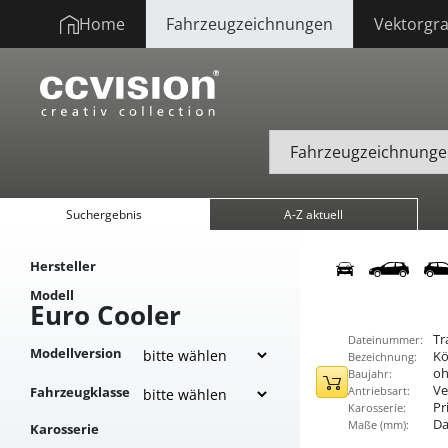
Home
Fahrzeugzeichnungen
Vektorgra
Suchergebnis
A-Z aktuell
Hersteller
Modell
Euro Cooler
Tr
Dateinummer:
Modellversion
Kö
Bezeichnung:
oh
Baujahr:
Ve
Fahrzeugklasse
Antriebsart:
Pr
Karosserie:
Da
Maße (mm):
Karosserie