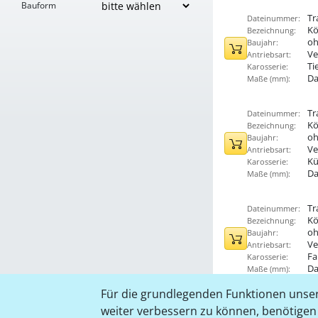
Bauform
Tr
Dateinummer:
Kö
Bezeichnung:
oh
Baujahr:
Ve
Antriebsart:
Ti
Karosserie:
Da
Maße (mm):
Tr
Dateinummer:
Kö
Bezeichnung:
oh
Baujahr:
Ve
Antriebsart:
Kü
Karosserie:
Da
Maße (mm):
Tr
Dateinummer:
Kö
Bezeichnung:
oh
Baujahr:
Ve
Antriebsart:
Fa
Karosserie:
Da
Maße (mm):
Für die grundlegenden Funktionen unser
weiter verbessern zu können, benötigen w