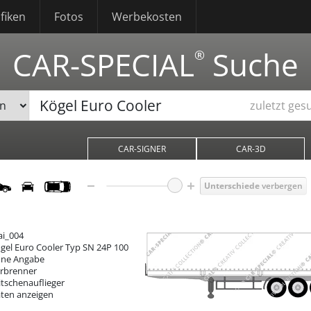
fiken
Fotos
Werbekosten
CAR-SPECIAL
Suche
®
zuletzt ges
CAR-SIGNER
CAR-3D
Unterschiede
verbergen
ai_004
gel Euro Cooler
Typ SN 24P 100
ne Angabe
rbrenner
itschenauflieger
ten anzeigen