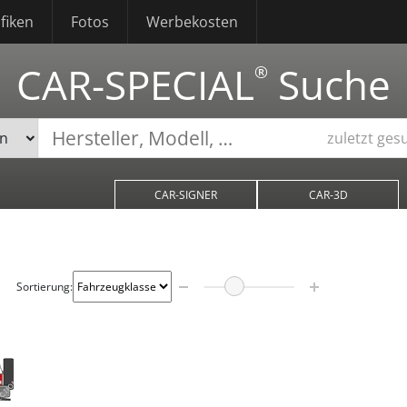
fiken
Fotos
Werbekosten
CAR-SPECIAL
Suche
®
zuletzt ges
CAR-SIGNER
CAR-3D
Sortierung: