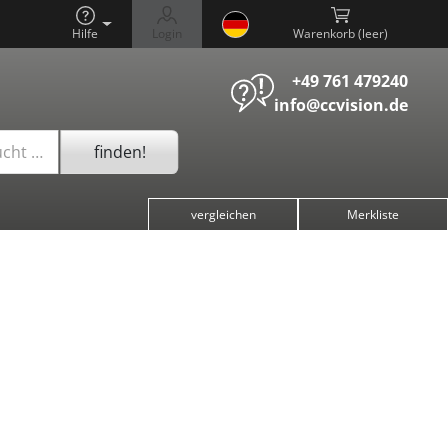
Hilfe
Login
Warenkorb (
)
+49 761 479240
info@ccvision.de
finden!
ucht …
vergleichen
Merkliste