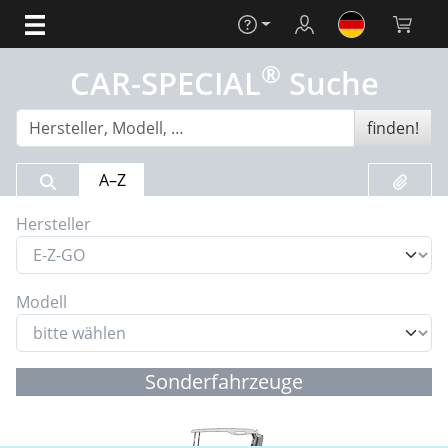
Hilfe
Login
Warenko
®
CAR-SPECIAL
Suche
finden!
Suchergebnis
Merklis
A–Z
Hersteller
Modell
Sonderfahrzeuge