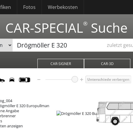
fiken
Fotos
Werbekosten
CAR-SPECIAL
Suche
®
zuletzt ges
CAR-SIGNER
CAR-3D
Unterschiede
verbergen
og_004
ögmöller E 320
Europullman
ne Angabe
rbrenner
s
ten anzeigen