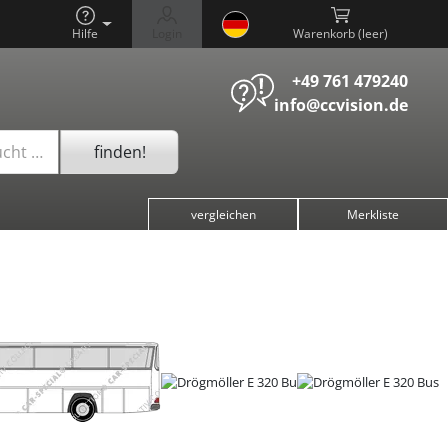
Hilfe
Login
Warenkorb (
)
+49 761 479240
info@ccvision.de
finden!
ucht …
vergleichen
Merkliste