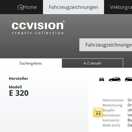
Home
Fahrzeugzeichnungen
Vektorgra
Suchergebnis
A-Z aktuell
Hersteller
Modell
E 320
Dr
Dateinummer:
Dr
Bezeichnung:
oh
Baujahr:
Ve
Antriebsart:
Bu
Karosserie:
Da
Maße (mm):