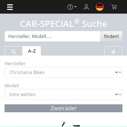
Hilfe
Login
Warenko
®
CAR-SPECIAL
Suche
finden!
Suchergebnis
Merklis
A–Z
Hersteller
Modell
Zweiräder