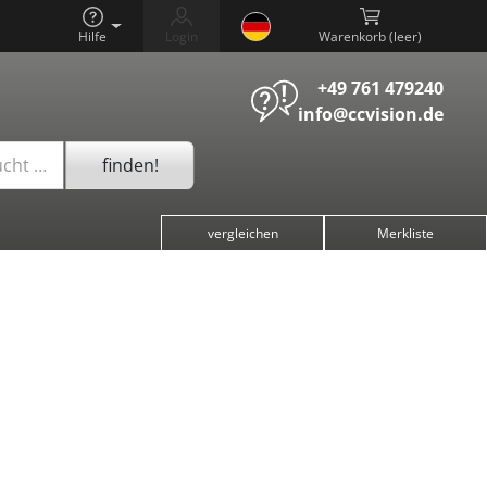
Hilfe
Login
Warenkorb (
)
+49 761 479240
info@ccvision.de
finden!
ucht …
vergleichen
Merkliste