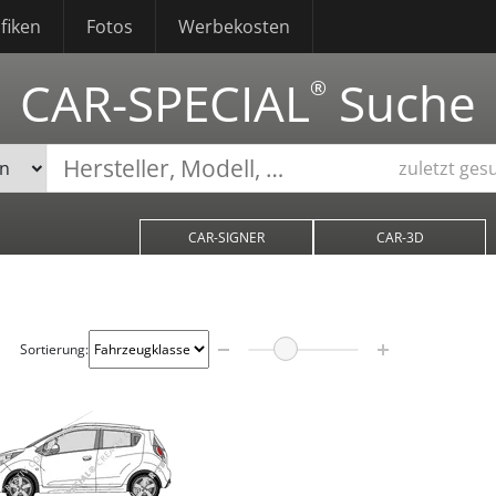
fiken
Fotos
Werbekosten
CAR-SPECIAL
Suche
®
zuletzt ges
CAR-SIGNER
CAR-3D
Sortierung: