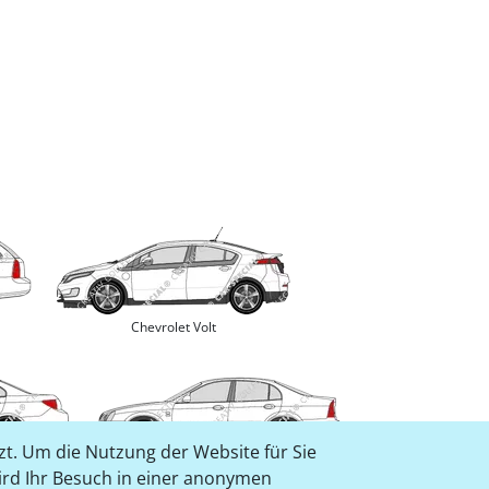
Chevrolet Volt
t. Um die Nutzung der Website für Sie
Chevrolet Evanda
wird Ihr Besuch in einer anonymen