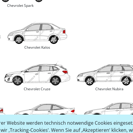
Chevrolet Spark
Chevrolet Kalos
Chevrolet Cruze
Chevrolet Nubira
er Website werden technisch notwendige Cookies eingesetz
Chevrolet Cavalier
Chevrolet Epica
ir ‚Tracking-Cookies‘. Wenn Sie auf ‚Akzeptieren‘ klicken, 