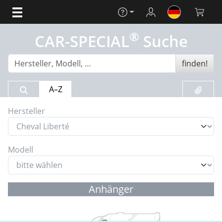
Hilfe
Login
Warenko
®
CAR-SPECIAL
Suche
finden!
Suchergebnis
Merklis
A–Z
Hersteller
Modell
Anhänger