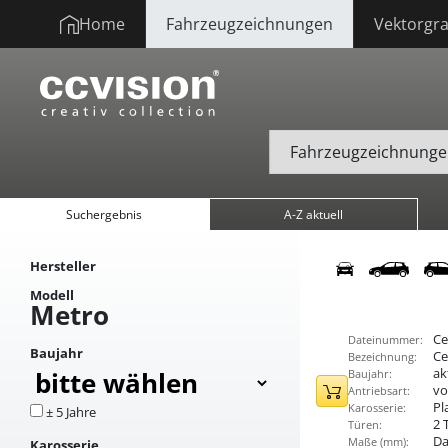
Home
Fahrzeugzeichnungen
Vektorgra
Suchergebnis
A-Z aktuell
Hersteller
Modell
Metro
Ce
Dateinummer:
Baujahr
Ce
Bezeichnung:
ak
Baujahr:
vo
Antriebsart:
Pl
Karosserie:
± 5 Jahre
2 
Türen:
Da
Maße (mm):
Karosserie