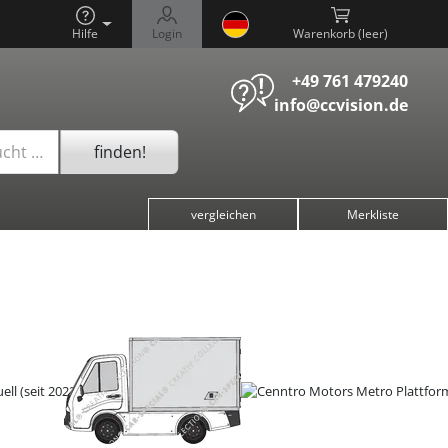
Hilfe
Login
Warenkorb (
)
+49 761 479240
info@ccvision.de
finden!
ucht …
vergleichen
Merkliste