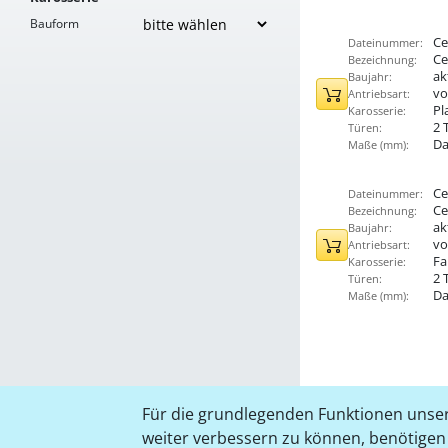
Bauform
Ce
Dateinummer:
Ce
Bezeichnung:
ak
Baujahr:
vo
Antriebsart:
Pl
Karosserie:
2 
Türen:
Da
Maße (mm):
Ce
Dateinummer:
Ce
Bezeichnung:
ak
Baujahr:
vo
Antriebsart:
Fa
Karosserie:
2 
Türen:
Da
Maße (mm):
Für die grundlegenden Funktionen unser
weiter verbessern zu können, benötigen w