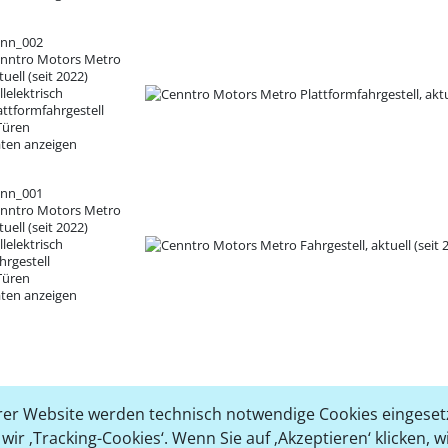
nn_002
nntro Motors Metro
tuell (seit 2022)
llelektrisch
attformfahrgestell
Türen
ten anzeigen
nn_001
nntro Motors Metro
tuell (seit 2022)
llelektrisch
hrgestell
Türen
ten anzeigen
er Website werden technisch notwendige Cookies eingesetz
ir ‚Tracking-Cookies‘. Wenn Sie auf ‚Akzeptieren‘ klicken, 