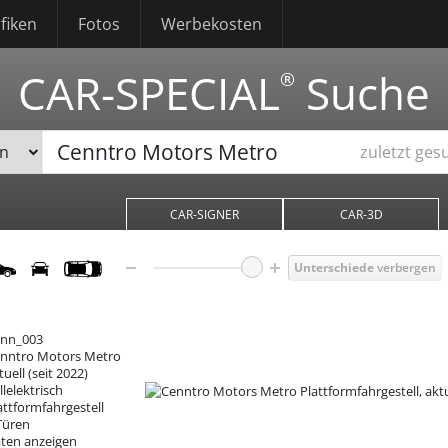
fiken
Fotos
Werbekosten
CAR-SPECIAL
Suche
®
zuletzt ges
CAR-SIGNER
CAR-3D
Unterschiede
verbergen
nn_003
nntro Motors Metro
tuell (seit 2022)
llelektrisch
attformfahrgestell
Türen
ten anzeigen