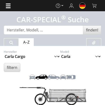
Hilfe
Login
Warenko
®
CAR-SPECIAL
Suche
finden!
Suchergebnis
Merklis
A–Z
Hersteller
Modell
filtern
Front
Links
Rechts
Heck
Dach