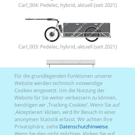
Carl_004:
Pedelec, hybrid
,
aktuell (seit 2021)
Carl_003:
Pedelec, hybrid
,
aktuell (seit 2021)
Für die grundlegenden Funktionen unserer
Website werden technisch notwendige
Cookies eingesetzt. Um die Nutzung der
Website für Sie weiter verbessern zu können,
benötigen wir ‚Tracking-Cookies‘. Wenn Sie auf
‚Akzeptieren‘ klicken, wird Ihr Besuch in einer
anonymen Statistik erfasst. Wir achten Ihre
Carl_002:
Pedelec, hybrid
,
aktuell (seit 2021)
Privatsphäre, siehe
Datenschutzhinweise
.
Wenn Sie dies nicht möchten, klicken Sie auf