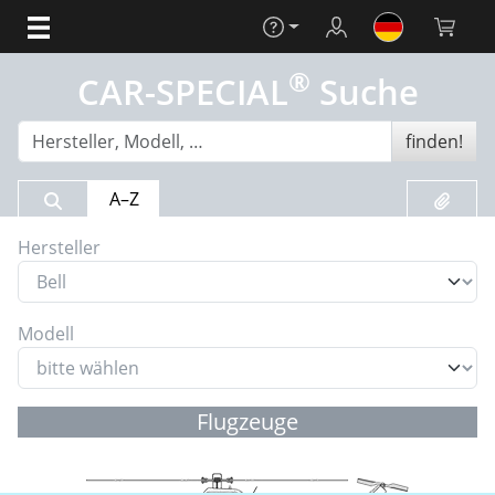
Hilfe
Login
Warenko
®
CAR-SPECIAL
Suche
finden!
Suchergebnis
Merklis
A–Z
Hersteller
Modell
Flugzeuge