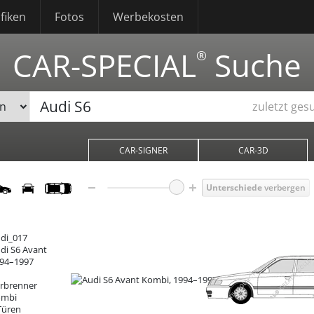
fiken
Fotos
Werbekosten
CAR-SPECIAL
Suche
®
zuletzt ges
CAR-SIGNER
CAR-3D
Unterschiede
verbergen
di_017
di S6
Avant
94–1997
1
rbrenner
ombi
Türen