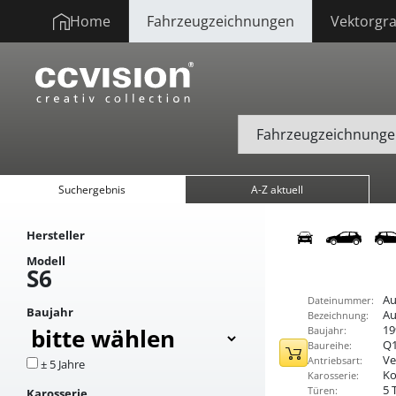
Home
Fahrzeugzeichnungen
Vektorgra
Suchergebnis
A-Z aktuell
Hersteller
Modell
S6
Au
Dateinummer:
Baujahr
Au
Bezeichnung:
19
Baujahr:
Q
Baureihe:
Ve
Antriebsart:
± 5 Jahre
K
Karosserie:
5 
Türen:
Karosserie