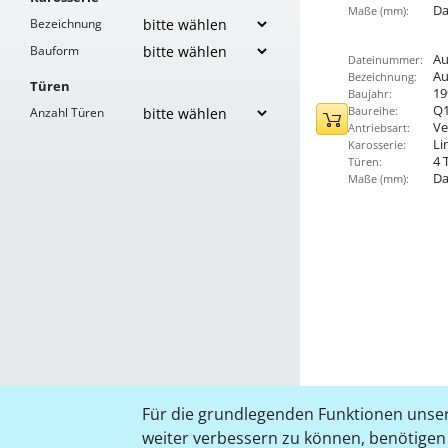
Da
Maße (mm):
Bezeichnung
Bauform
Au
Dateinummer:
Au
Bezeichnung:
Türen
19
Baujahr:
Q
Baureihe:
Anzahl Türen
Ve
Antriebsart:
Li
Karosserie:
4 
Türen:
Da
Maße (mm):
Für die grundlegenden Funktionen unser
weiter verbessern zu können, benötigen w