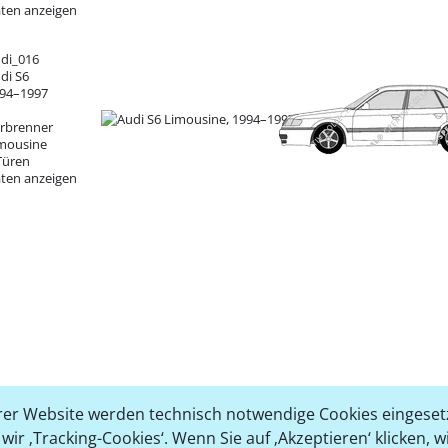
ten anzeigen
di_016
di S6
94–1997
1
rbrenner
mousine
Türen
ten anzeigen
er Website werden technisch notwendige Cookies eingesetz
ir ‚Tracking-Cookies‘. Wenn Sie auf ‚Akzeptieren‘ klicken, 