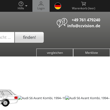
Hilfe
Login
Warenkorb (
)
+49 761 479240
info@ccvision.de
finden!
ucht …
vergleichen
Merkliste