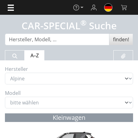
Hilfe
Login
Warenko
®
CAR-SPECIAL
Suche
finden!
Suchergebnis
Merklis
A–Z
Hersteller
Modell
Kleinwagen