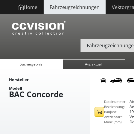
Home
Fahrzeugzeichnungen
Vektorgra
Suchergebnis
A-Z aktuell
Hersteller
Modell
BAC Concorde
Ai
Dateinummer:
Aé
Bezeichnung:
19
Baujahr:
Ve
Antriebsart:
Da
Maße (mm):