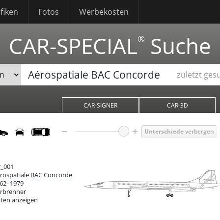
fiken
Fotos
Werbekosten
CAR-SPECIAL
Suche
®
zuletzt ges
CAR-SIGNER
CAR-3D
Unterschiede
verbergen
r_001
rospatiale BAC Concorde
62–1979
rbrenner
ten anzeigen