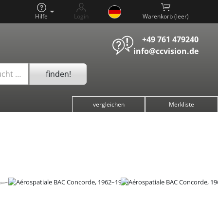
Hilfe
Login
Warenkorb (
)
+49 761 479240
info@ccvision.de
finden!
ucht …
vergleichen
Merkliste