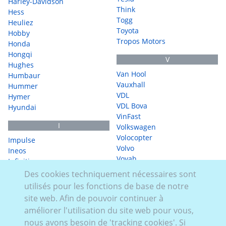
Harley-Davidson
Think
Hess
Togg
Heuliez
Toyota
Hobby
Tropos Motors
Honda
Hongqi
V
Hughes
Van Hool
Humbaur
Vauxhall
Hummer
VDL
Hymer
VDL Bova
Hyundai
VinFast
I
Volkswagen
Volocopter
Impulse
Volvo
Ineos
Voyah
Infiniti
Irisbus
Des cookies techniquement nécessaires sont
W
Irizar
utilisés pour les fonctions de base de notre
WDL
Isuzu
site web. Afin de pouvoir continuer à
WerbeVelo
Iveco
améliorer l'utilisation du site web pour vous,
WEY
nous avons besoin de 'tracking cookies'. Si
J
WM Meyer