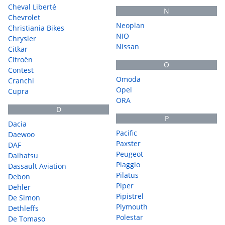
Cheval Liberté
N
Chevrolet
Neoplan
Christiania Bikes
NIO
Chrysler
Nissan
Citkar
Citroën
O
Contest
Omoda
Cranchi
Opel
Cupra
ORA
D
P
Dacia
Pacific
Daewoo
Paxster
DAF
Peugeot
Daihatsu
Piaggio
Dassault Aviation
Pilatus
Debon
Piper
Dehler
Pipistrel
De Simon
Plymouth
Dethleffs
Polestar
De Tomaso