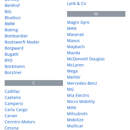
Lynk & Co
Berkhof
BIG
M
Bluebus
Magni Gyro
BMW
MAN
Boeing
Maserati
Bombardier
Maxus
Bootswerft Mader
Maybach
Borgward
Mazda
Bugatti
McDonnell Douglas
BYD
McLaren
Böckmann
Mega
Bürstner
Meiller
C
Mercedes-Benz
MG
Cadillac
Mia Electric
Caetano
Micro Mobility
Camperiz
MINI
Carla Cargo
Mitsubishi
Carver
Mobilize
Cenntro Motors
Multicar
Cessna