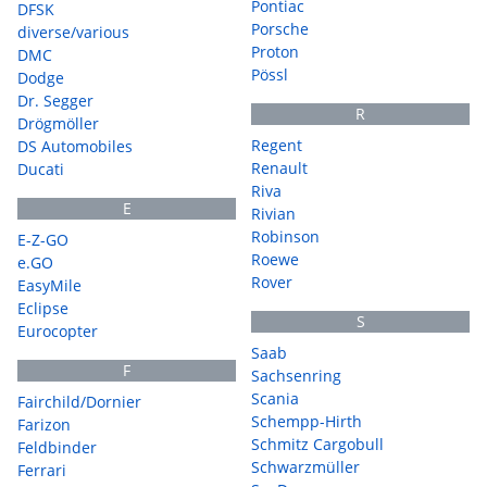
Pontiac
DFSK
Porsche
diverse/various
Proton
DMC
Pössl
Dodge
Dr. Segger
R
Drögmöller
Regent
DS Automobiles
Renault
Ducati
Riva
E
Rivian
Robinson
E-Z-GO
Roewe
e.GO
Rover
EasyMile
Eclipse
S
Eurocopter
Saab
F
Sachsenring
Scania
Fairchild/Dornier
Schempp-Hirth
Farizon
Schmitz Cargobull
Feldbinder
Schwarzmüller
Ferrari