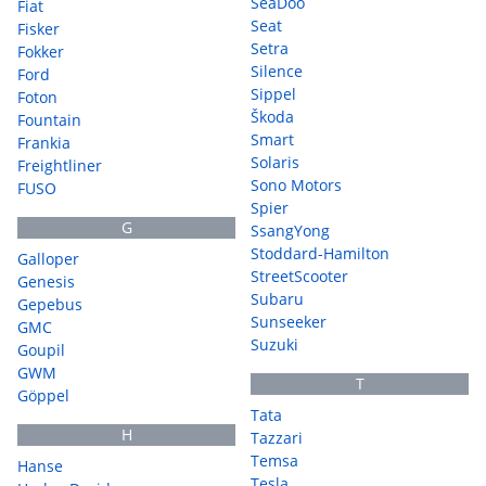
SeaDoo
Fiat
Seat
Fisker
Setra
Fokker
Silence
Ford
Sippel
Foton
Škoda
Fountain
Smart
Frankia
Solaris
Freightliner
Sono Motors
FUSO
Spier
G
SsangYong
Stoddard-Hamilton
Galloper
StreetScooter
Genesis
Subaru
Gepebus
Sunseeker
GMC
Suzuki
Goupil
GWM
T
Göppel
Tata
H
Tazzari
Temsa
Hanse
Tesla