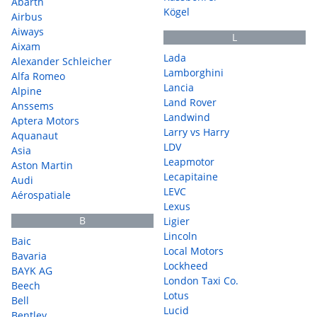
Abarth
Kögel
Airbus
Aiways
L
Aixam
Lada
Alexander Schleicher
Lamborghini
Alfa Romeo
Lancia
Alpine
Land Rover
Anssems
Landwind
Aptera Motors
Larry vs Harry
Aquanaut
LDV
Asia
Leapmotor
Aston Martin
Lecapitaine
Audi
LEVC
Aérospatiale
Lexus
B
Ligier
Lincoln
Baic
Local Motors
Bavaria
Lockheed
BAYK AG
London Taxi Co.
Beech
Lotus
Bell
Lucid
Bentley