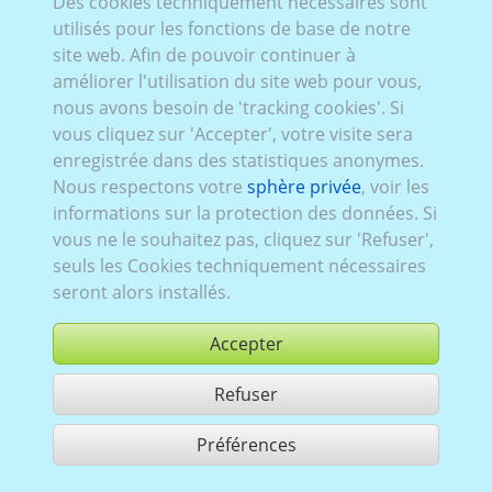
Des cookies techniquement nécessaires sont
Peug_622:
tout électrique
,
actuel (depuis 2024)
,
utilisés pour les fonctions de base de notre
5 portes
site web. Afin de pouvoir continuer à
améliorer l'utilisation du site web pour vous,
nous avons besoin de 'tracking cookies'. Si
vous cliquez sur 'Accepter', votre visite sera
enregistrée dans des statistiques anonymes.
Peug_519:
tout électrique
,
actuel (depuis 2020)
,
Nous respectons votre
sphère privée
, voir les
5 portes
informations sur la protection des données. Si
vous ne le souhaitez pas, cliquez sur 'Refuser',
seuls les Cookies techniquement nécessaires
seront alors installés.
Accepter
Refuser
Préférences
partager 2 résultats
Use according to our GTC,
www.ccvision.de