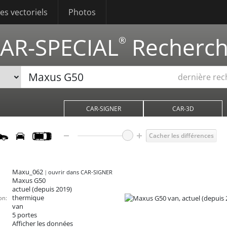
s vectoriels
Photos
AR-SPECIAL
Recherc
®
dernière re
CAR-SIGNER
CAR-3D
Cacher les différences
Maxu_062
ouvrir dans CAR-SIGNER
Maxus G50
actuel (depuis 2019)
thermique
on:
van
5 portes
Afficher les données