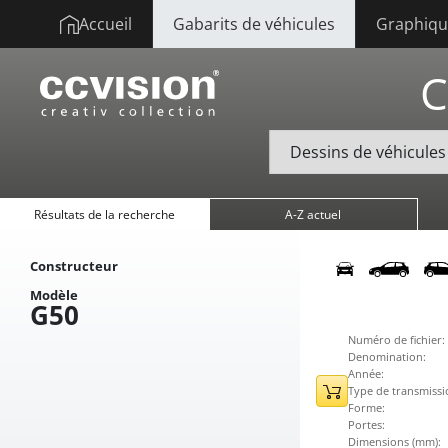
Accueil
Gabarits de véhicules
Graphique
C
Résultats de la recherche
A-Z actuel
Constructeur
Modèle
G50
Numéro de fichier:
Denomination:
Année:
Type de transmissi
Forme:
Portes:
Dimensions (mm):