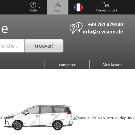
Aide
Login
Panier (
)
he
+49 761 479240
info@ccvision.de
trouver!
cherche …
comparer
Mes favoris