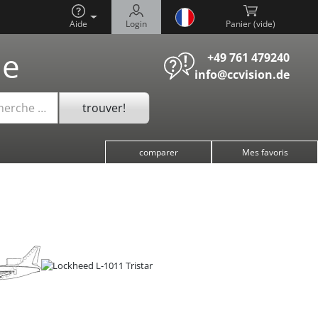
Aide
Login
Panier (
)
he
+49 761 479240
info@ccvision.de
trouver!
cherche …
comparer
Mes favoris