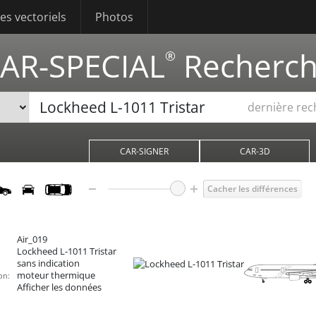
s vectoriels
Photos
AR-SPECIAL
Recherc
®
dernière re
CAR-SIGNER
CAR-3D
Cacher les différences
Air_019
Lockheed L-1011 Tristar
sans indication
moteur thermique
on:
Afficher les données