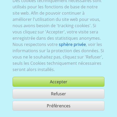
Des cookies techniquement nécessaires sont
utilisés pour les fonctions de base de notre
site web. Afin de pouvoir continuer à
améliorer l'utilisation du site web pour vous,
Foton Tunland G7
nous avons besoin de 'tracking cookies'. Si
vous cliquez sur 'Accepter', votre visite sera
enregistrée dans des statistiques anonymes.
Nous respectons votre
sphère privée
, voir les
informations sur la protection des données. Si
vous ne le souhaitez pas, cliquez sur 'Refuser',
seuls les Cookies techniquement nécessaires
seront alors installés.
Accepter
Refuser
Préférences
Use according to our GTC,
www.ccvision.de