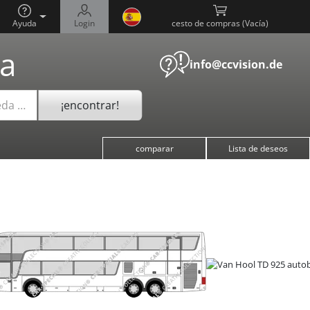
Ayuda
Login
cesto de compras (
)
a
info@ccvision.de
¡encontrar!
eda …
comparar
Lista de deseos