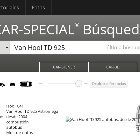
ctoriales
Fotos
CAR-SPECIAL
Búsqued
®
última búsqu
CAR-SIGNER
CAR-3D
Ocultar diferencias
Hool_041
:
Van Hool TD 925
Astromega
desde 2004
n:
combustión
autobús
Mostrar datos