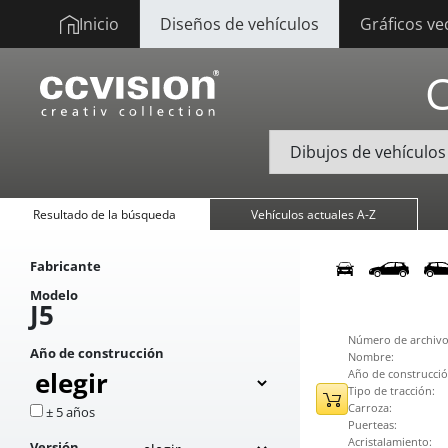
Inicio
Diseños de vehículos
Gráficos ve
Resultado de la búsqueda
Vehículos actuales A-Z
Fabricante
Modelo
J5
Número de archivo
Año de construcción
Nombre:
Año de construcció
Tipo de tracción:
Carroza:
± 5 años
Puerteas:
Acristalamiento:
Versión