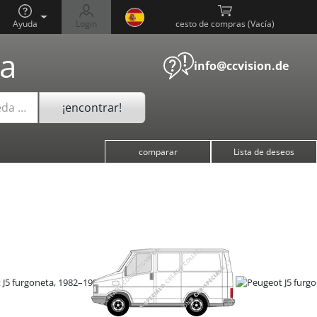
Ayuda
Login
cesto de compras (
)
a
info@ccvision.de
¡encontrar!
eda …
comparar
Lista de deseos