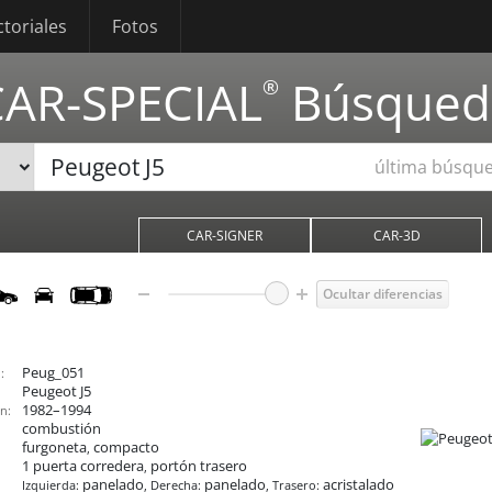
ctoriales
Fotos
CAR-SPECIAL
Búsqued
®
última búsqu
CAR-SIGNER
CAR-3D
Ocultar diferencias
Peug_051
:
Peugeot J5
1982–1994
n:
combustión
furgoneta
compacto
,
1 puerta corredera
portón trasero
,
panelado
panelado
acristalado
Izquierda:
, Derecha:
, Trasero: