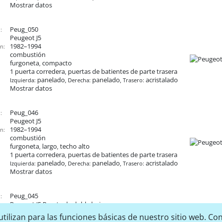
Mostrar datos
Peug_050
:
Peugeot J5
1982–1994
n:
combustión
furgoneta
compacto
,
1 puerta corredera
puertas de batientes de parte trasera
,
panelado
panelado
acristalado
Izquierda:
, Derecha:
, Trasero:
Mostrar datos
Peug_046
:
Peugeot J5
1982–1994
n:
combustión
furgoneta
largo
techo alto
,
,
1 puerta corredera
puertas de batientes de parte trasera
,
panelado
panelado
acristalado
Izquierda:
, Derecha:
, Trasero:
Mostrar datos
Peug_045
:
Peugeot J5
Puerta de doble hoja
1982–1994
n:
tilizan para las funciones básicas de nuestro sitio web. Con
combustión