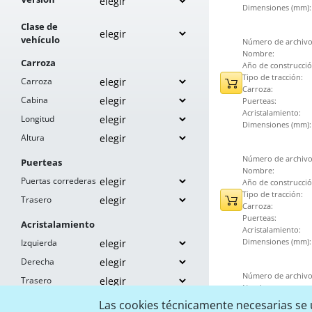
Dimensiones (mm):
Clase de
vehículo
Número de archivo
Nombre:
Carroza
Año de construcció
Tipo de tracción:
Carroza
Carroza:
Cabina
Puerteas:
Acristalamiento:
Longitud
Dimensiones (mm):
Altura
Número de archivo
Puerteas
Nombre:
Puertas correderas
Año de construcció
Tipo de tracción:
Trasero
Carroza:
Puerteas:
Acristalamiento
Acristalamiento:
Dimensiones (mm):
Izquierda
Derecha
Número de archivo
Trasero
Nombre:
Año de construcció
Las cookies técnicamente necesarias se u
Tipo de tracción: