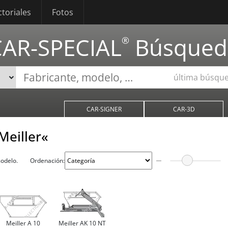
ctoriales
Fotos
CAR-SPECIAL
Búsqued
®
última búsqu
CAR-SIGNER
CAR-3D
Meiller«
modelo.
Ordenación:
Meiller A 10
Meiller AK 10 NT