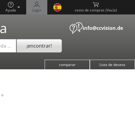
Ayuda
Login
cesto de compras (
)
a
info@ccvision.de
¡encontrar!
eda …
comparar
Lista de deseos