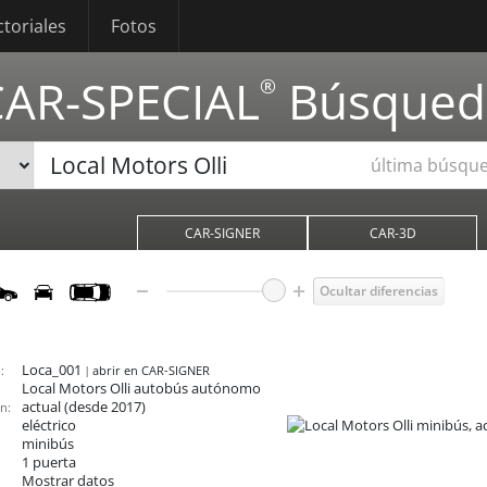
ctoriales
Fotos
CAR-SPECIAL
Búsqued
®
última búsqu
CAR-SIGNER
CAR-3D
Ocultar diferencias
Loca_001
:
abrir en CAR-SIGNER
Local Motors Olli
autobús autónomo
actual (desde 2017)
n:
eléctrico
minibús
1 puerta
Mostrar datos