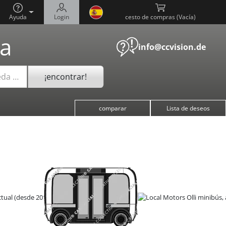
Ayuda
Login
cesto de compras (
)
a
info@ccvision.de
¡encontrar!
eda …
comparar
Lista de deseos