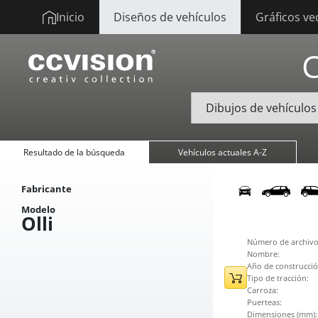
Inicio
Diseños de vehículos
Gráficos ve
Resultado de la búsqueda
Vehículos actuales A-Z
Fabricante
Modelo
Olli
Número de archivo
Nombre:
Año de construcció
Tipo de tracción:
Carroza:
Puerteas:
Dimensiones (mm):