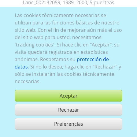
Lanc_002:
32059
,
1989–2000
,
5 puerteas
Las cookies técnicamente necesarias se
utilizan para las funciones básicas de nuestro
sitio web. Con el fin de mejorar aún más el uso
del sitio web para usted, necesitamos
Lanc_001:
1989–2000
,
4 puerteas
'tracking cookies'. Si hace clic en "Aceptar", su
visita quedará registrada en estadísticas
anónimas. Respetamos su
protección de
datos
. Si no lo desea, haga clic en "Rechazar" y
sólo se instalarán las cookies técnicamente
necesarias.
Aceptar
Rechazar
Preferencias
compartir 2 aciertos
Utilización de acuerdo con las condiciones generales de contrato,
www.ccvision.de