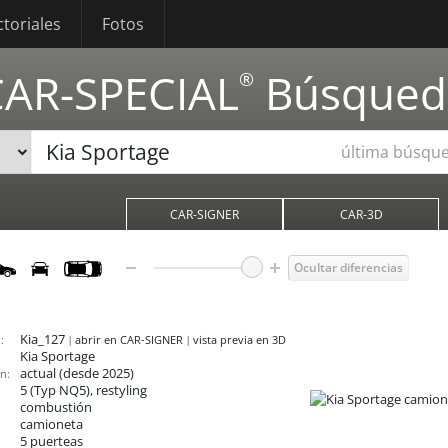
ctoriales
Fotos
CAR-SPECIAL
Búsqued
®
última búsqu
CAR-SIGNER
CAR-3D
Ocultar diferencias
Kia_127
:
abrir en CAR-SIGNER
vista previa en 3D
Kia Sportage
actual (desde 2025)
n:
5 (Typ NQ5), restyling
combustión
camioneta
5 puerteas