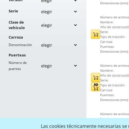
Dimensiones (mm):
Serie
Número de archivo
Clase de
Nombre:
Año de construcció
vehículo
Serie:
Carroza
Tipo de tracción:
Carroza:
Denominación
Puerteas:
Dimensiones (mm):
Puerteas
Número de
Número de archivo
puertas
Nombre:
Año de construcció
Serie:
Tipo de tracción:
Carroza:
Puerteas:
Dimensiones (mm):
Número de archivo
Nombre:
Año de construcció
Las cookies técnicamente necesarias se u
Serie: