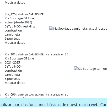
Mostrar datos
Kia_126
:
abrir en CAR-SIGNER
Kia Sportage
GT Line
actual (desde 2025)
n:
5 (Typ NQ5), restyling
combustión
camioneta
5 puerteas
Mostrar datos
Kia_101
:
abrir en CAR-SIGNER
vista previa en 3D
Kia Sportage
GT Line
2021–2025
n:
5 (Typ NQ5)
combustión
camioneta
5 puerteas
Mostrar datos
Kia_096
:
abrir en CAR-SIGNER
vista previa en 3D
Kia Sportage
Vision
2019–2021
n:
tilizan para las funciones básicas de nuestro sitio web. Con
4 (Typ QL), restyling