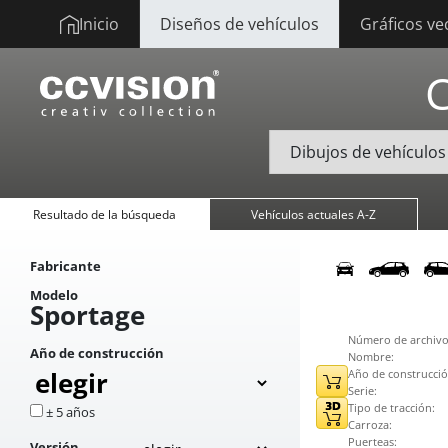
Inicio
Diseños de vehículos
Gráficos ve
Resultado de la búsqueda
Vehículos actuales A-Z
Fabricante
Modelo
Sportage
Número de archivo
Año de construcción
Nombre:
Año de construcció
Serie:
Tipo de tracción:
± 5 años
Carroza:
Puerteas:
Versión