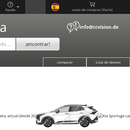
Ayuda
Login
cesto de compras (
)
a
info@ccvision.de
¡encontrar!
eda …
comparar
Lista de deseos