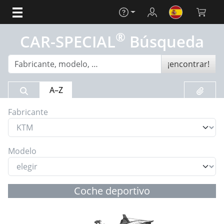
Ayuda
Login
cesto d
®
CAR-SPECIAL
Búsqueda
¡encontrar!
Resultado de búsqueda
Lista d
A–Z
Fabricante
Modelo
Coche deportivo