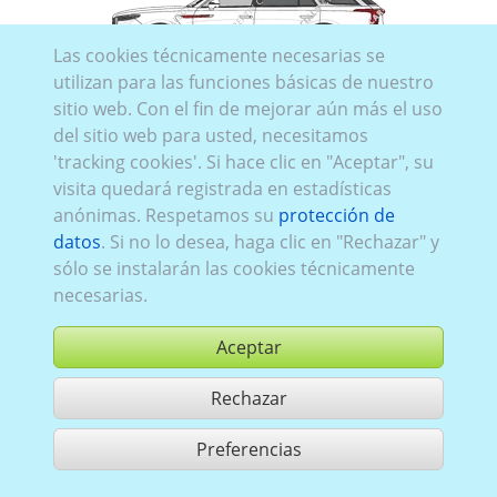
Las cookies técnicamente necesarias se
utilizan para las funciones básicas de nuestro
Hongqi E-HS9
sitio web. Con el fin de mejorar aún más el uso
del sitio web para usted, necesitamos
'tracking cookies'. Si hace clic en "Aceptar", su
visita quedará registrada en estadísticas
anónimas. Respetamos su
protección de
datos
. Si no lo desea, haga clic en "Rechazar" y
Hongqi EHS7
sólo se instalarán las cookies técnicamente
necesarias.
Aceptar
Rechazar
Preferencias
Utilización de acuerdo con las condiciones generales de contrato,
www.ccvision.de