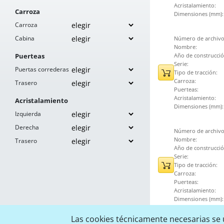
Acristalamiento:
Carroza
Dimensiones (mm):
Carroza
Cabina
Número de archivo
Nombre:
Puerteas
Año de construcció
Serie:
Puertas correderas
Tipo de tracción:
Carroza:
Trasero
Puerteas:
Acristalamiento:
Acristalamiento
Dimensiones (mm):
Izquierda
Derecha
Número de archivo
Nombre:
Trasero
Año de construcció
Serie:
Tipo de tracción:
Carroza:
Puerteas:
Acristalamiento:
Dimensiones (mm):
Las cookies técnicamente necesarias se u
Número de archivo