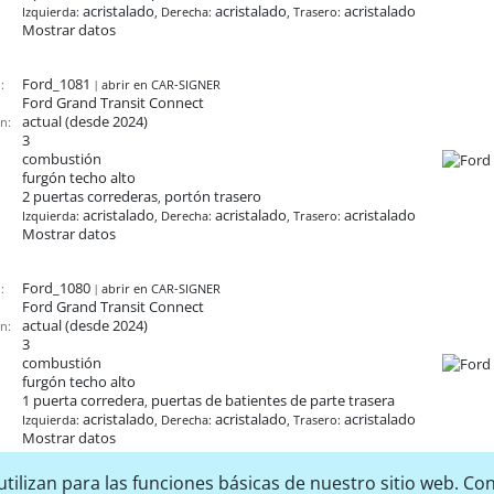
acristalado
acristalado
acristalado
Izquierda:
, Derecha:
, Trasero:
Mostrar datos
Ford_1081
:
abrir en CAR-SIGNER
Ford Grand Transit Connect
actual (desde 2024)
n:
3
combustión
furgón techo alto
2 puertas correderas
portón trasero
,
acristalado
acristalado
acristalado
Izquierda:
, Derecha:
, Trasero:
Mostrar datos
Ford_1080
:
abrir en CAR-SIGNER
Ford Grand Transit Connect
actual (desde 2024)
n:
3
combustión
furgón techo alto
1 puerta corredera
puertas de batientes de parte trasera
,
acristalado
acristalado
acristalado
Izquierda:
, Derecha:
, Trasero:
Mostrar datos
tilizan para las funciones básicas de nuestro sitio web. Con
Ford_1079
:
abrir en CAR-SIGNER