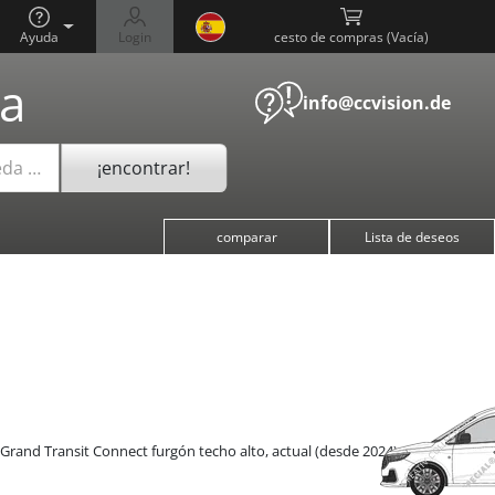
Ayuda
Login
cesto de compras (
)
a
info@ccvision.de
¡encontrar!
eda …
comparar
Lista de deseos