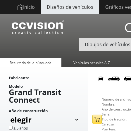
Inicio
Diseños de vehículos
Gráficos ve
Resultado de la búsqueda
Vehículos actuales A-Z
Fabricante
Modelo
Grand Transit
Connect
Número de archivo
Nombre:
Año de construcció
Año de construcción
Serie:
Tipo de tracción:
Carroza:
± 5 años
Puerteas: