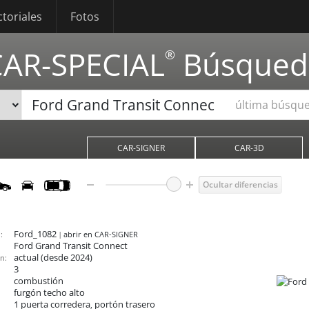
ctoriales
Fotos
CAR-SPECIAL
Búsqued
®
última búsqu
CAR-SIGNER
CAR-3D
Ocultar diferencias
Ford_1082
:
abrir en CAR-SIGNER
Ford Grand Transit Connect
actual (desde 2024)
n:
3
combustión
furgón techo alto
1 puerta corredera
portón trasero
,