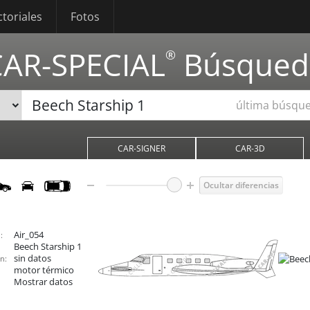
ctoriales
Fotos
CAR-SPECIAL
Búsqued
®
última búsqu
CAR-SIGNER
CAR-3D
Ocultar diferencias
Air_054
:
Beech Starship 1
sin datos
n:
motor térmico
Mostrar datos