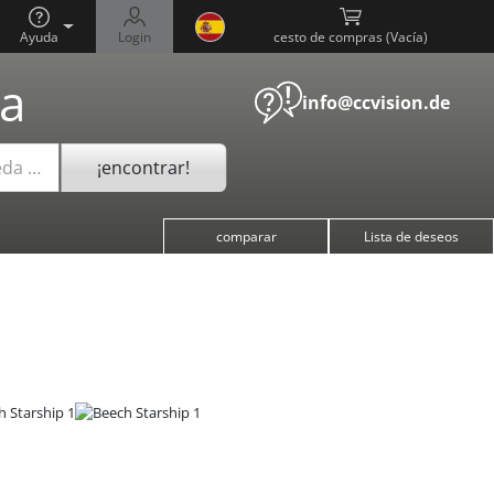
Ayuda
Login
cesto de compras (
)
a
info@ccvision.de
¡encontrar!
eda …
comparar
Lista de deseos