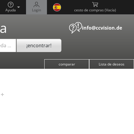
Ayuda
Login
cesto de compras (
)
a
info@ccvision.de
¡encontrar!
eda …
comparar
Lista de deseos