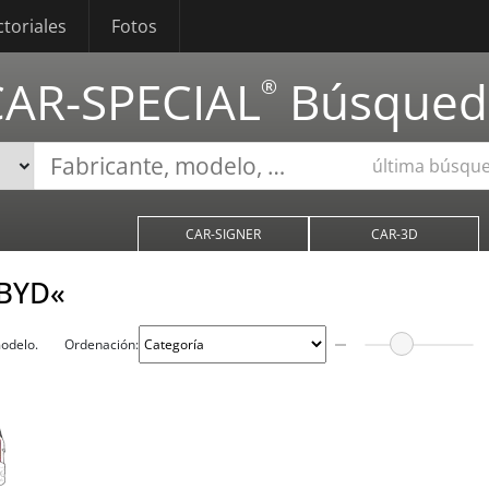
ctoriales
Fotos
CAR-SPECIAL
Búsqued
®
última búsqu
CAR-SIGNER
CAR-3D
»BYD«
modelo.
Ordenación: