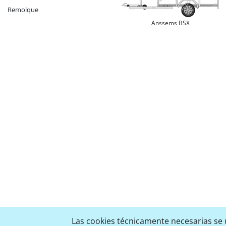
Remolque
Anssems BSX
Las cookies técnicamente necesarias se u