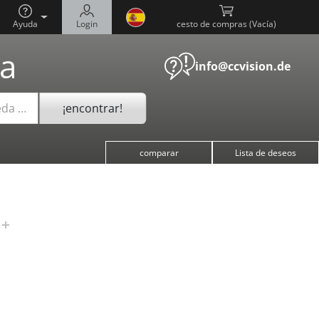
Ayuda
Login
cesto de compras (
)
a
info@ccvision.de
¡encontrar!
eda …
comparar
Lista de deseos