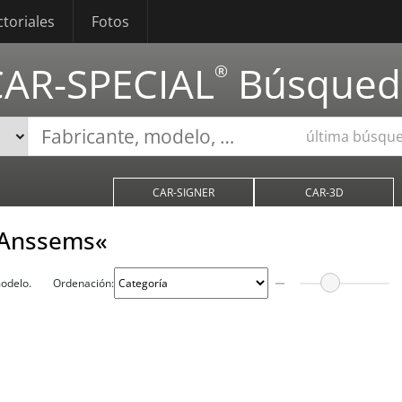
ctoriales
Fotos
CAR-SPECIAL
Búsqued
®
última búsqu
CAR-SIGNER
CAR-3D
»Anssems«
modelo.
Ordenación: