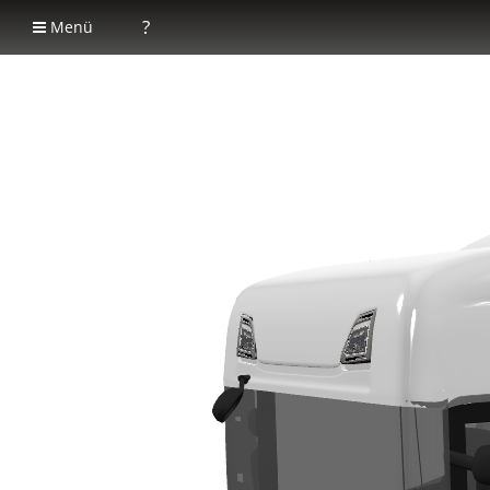
?
Menü