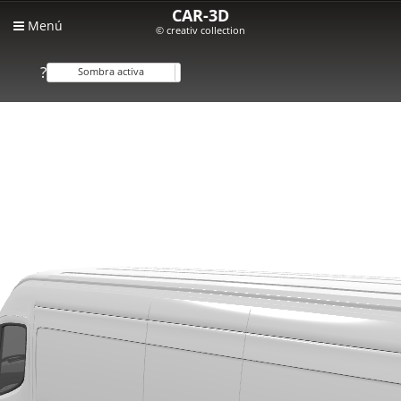
CAR-3D
Menú
© creativ collection
?
Sombra activa
Sombra inactiva